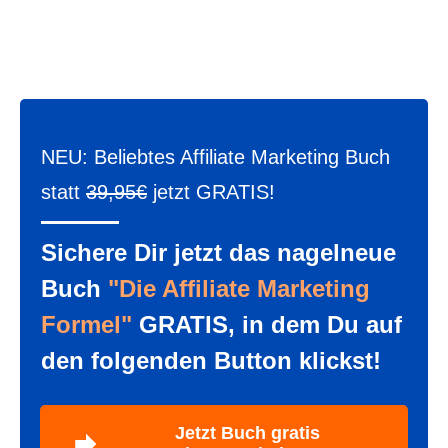
NEU: Beliebtes Affiliate Marketing Buch
statt
39,95€
jetzt GRATIS!
Sichere Dir jetzt das nagelneue
Buch
"Die Affiliate Marketing
Formel"
GRATIS, in dem Du auf
den folgenden Button klickst!
Jetzt Buch gratis