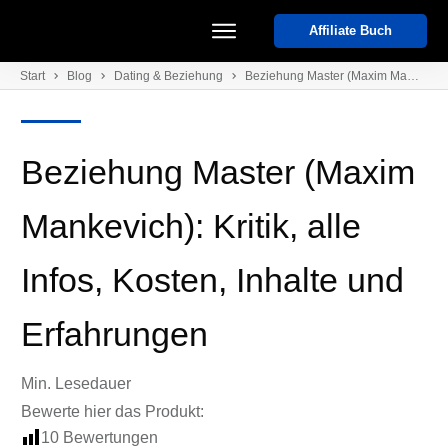
Affiliate Buch
Start
Start
Blog
Dating & Beziehung
Beziehung Master (Maxim Mankevich): Kritik, alle Infos, Kosten, Inhalte und Erfahrungen
Kurse
Coaches
Software
Beziehung Master (Maxim
Events
Mankevich): Kritik, alle
Infos, Kosten, Inhalte und
Erfahrungen
Min. Lesedauer
Bewerte hier das
Produkt
:
10
Bewertungen