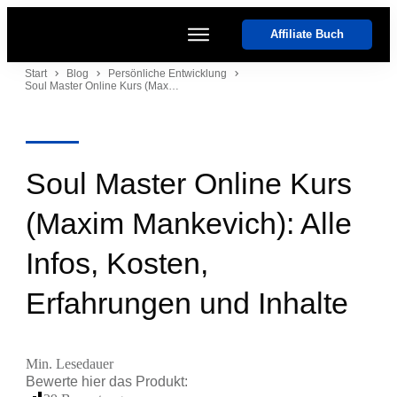
Affiliate Buch
Start
Start
Blog
Persönliche Entwicklung
Soul Master Online Kurs (Maxim Mankevich): Alle Infos, Kosten, Erfahrungen und Inhalte
Kurse
Coaches
Software
Events
Soul Master Online Kurs
(Maxim Mankevich): Alle
Infos, Kosten,
Erfahrungen und Inhalte
Min. Lesedauer
Bewerte hier das
Produkt
: