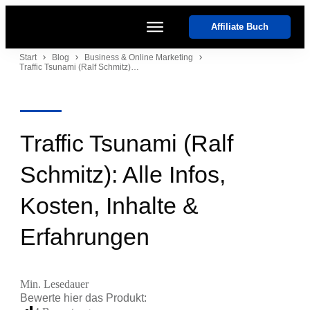
Affiliate Buch
Start
Start
Blog
Business & Online Marketing
Traffic Tsunami (Ralf Schmitz): Alle Infos, Kosten, Inhalte & Erfahrungen
Kurse
Coaches
Software
Events
Traffic Tsunami (Ralf
Schmitz): Alle Infos,
Kosten, Inhalte &
Erfahrungen
Min. Lesedauer
Bewerte hier das
Produkt
: