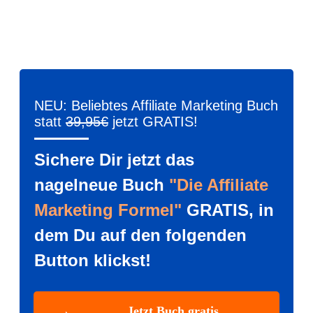
NEU: Beliebtes Affiliate Marketing Buch
statt
39,95€
jetzt GRATIS!
Sichere Dir jetzt das
nagelneue Buch
"Die Affiliate
Marketing Formel"
GRATIS, in
dem Du auf den folgenden
Button klickst!
Jetzt Buch gratis