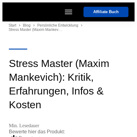
Affiliate Buch
Start
Start
Blog
Persönliche Entwicklung
Stress Master (Maxim Mankevich): Kritik, Erfahrungen, Infos & Kosten
Kurse
Coaches
Software
Events
Stress Master (Maxim
Mankevich): Kritik,
Erfahrungen, Infos &
Kosten
Min. Lesedauer
Bewerte hier das
Produkt
: