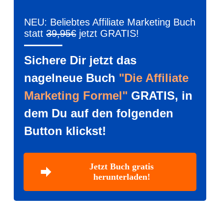
NEU: Beliebtes Affiliate Marketing Buch
statt
39,95€
jetzt GRATIS!
Sichere Dir jetzt das
nagelneue Buch
"Die Affiliate
Marketing Formel"
GRATIS, in
dem Du auf den folgenden
Button klickst!
Jetzt Buch gratis
herunterladen!