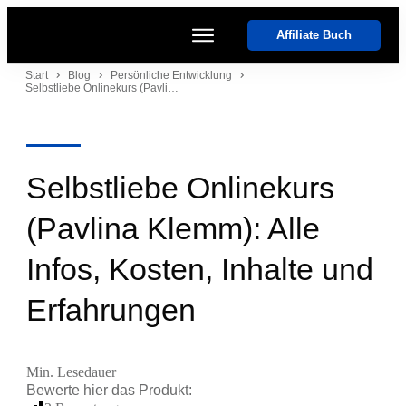
Affiliate Buch
Start
Start
Blog
Persönliche Entwicklung
Selbstliebe Onlinekurs (Pavlina Klemm): Alle Infos, Kosten, Inhalte und Erfahrungen
Kurse
Coaches
Software
Events
Selbstliebe Onlinekurs
(Pavlina Klemm): Alle
Infos, Kosten, Inhalte und
Erfahrungen
Min. Lesedauer
Bewerte hier das
Produkt
: