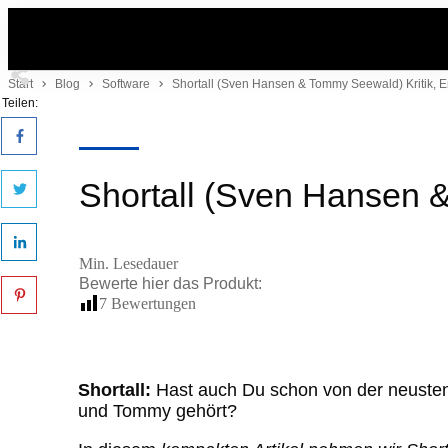
Start
Blog
Software
Shortall (Sven Hansen & Tommy Seewald) Kritik, E
Teilen:
Shortall (Sven Hansen &
Min. Lesedauer
Bewerte hier das
Produkt
:
7
Bewertungen
Shortall:
Hast auch Du schon von der neusten
und Tommy gehört?