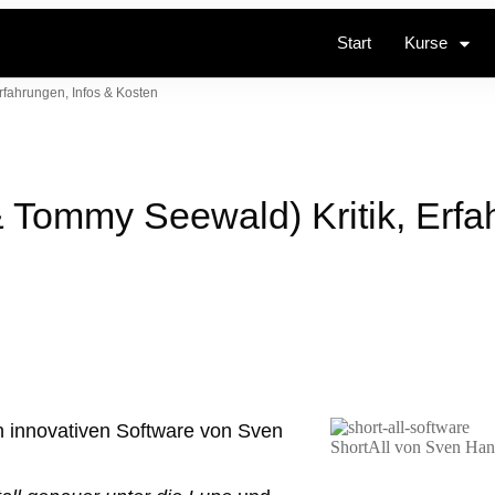
Start
Kurse
rfahrungen, Infos & Kosten
 Tommy Seewald) Kritik, Erfa
 innovativen Software von Sven
ShortAll von Sven Ha