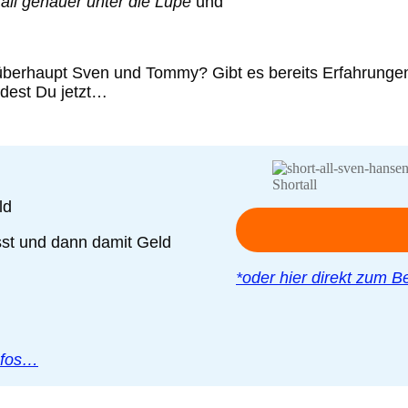
all
genauer unter die Lupe
und
berhaupt Sven und Tommy? Gibt es bereits Erfahrungen?
ndest Du jetzt…
Shortall
ld
sst und dann damit Geld
*oder hier direkt zum Be
Infos…