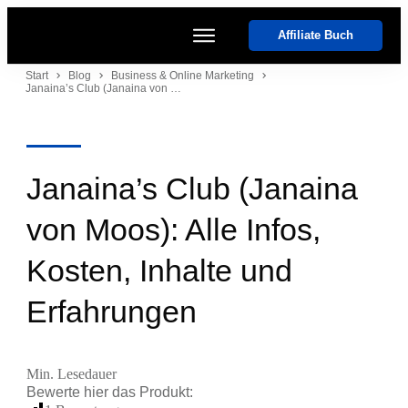
Affiliate Buch
Start
Start
Blog
Business & Online Marketing
Janaina’s Club (Janaina von Moos): Alle Infos, Kosten, Inhalte und Erfahrungen
Kurse
Coaches
Software
Events
Janaina’s Club (Janaina
von Moos): Alle Infos,
Kosten, Inhalte und
Erfahrungen
Min. Lesedauer
Bewerte hier das
Produkt
: