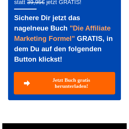
statt
39,95€
jetzt GRATIS!
Sichere Dir jetzt das
nagelneue Buch
"Die Affiliate
Marketing Formel"
GRATIS, in
dem Du auf den folgenden
Button klickst!
Jetzt Buch gratis
herunterladen!