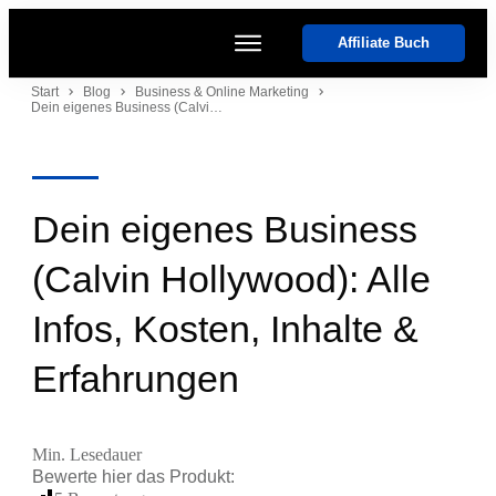
Affiliate Buch
Start
Start
Blog
Business & Online Marketing
Dein eigenes Business (Calvin Hollywood): Alle Infos, Kosten, Inhalte & Erfahrungen
Kurse
Coaches
Software
Events
Dein eigenes Business
(Calvin Hollywood): Alle
Infos, Kosten, Inhalte &
Erfahrungen
Min. Lesedauer
Bewerte hier das
Produkt
: