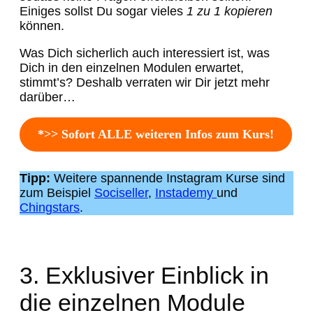
Einiges sollst Du sogar vieles
1 zu 1 kopieren
können.
Was Dich sicherlich auch interessiert ist, was
Dich in den einzelnen Modulen erwartet,
stimmt’s? Deshalb verraten wir Dir jetzt mehr
darüber…
*>> Sofort ALLE weiteren Infos zum Kurs!
Tipp:
Weitere spannende Instagram Kurse sind
zum Beispiel
Sociseller
,
Instademy
und
Chingstars
.
3. Exklusiver Einblick in
die einzelnen Module